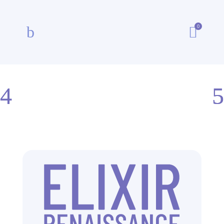
0
b
