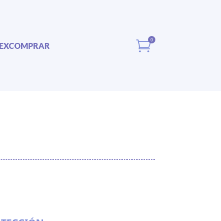
0

EX
COMPRAR