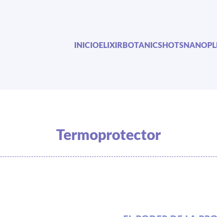
INICIO
ELIXIR
BOTANIC
SHOTS
NANOPL
Termoprotector